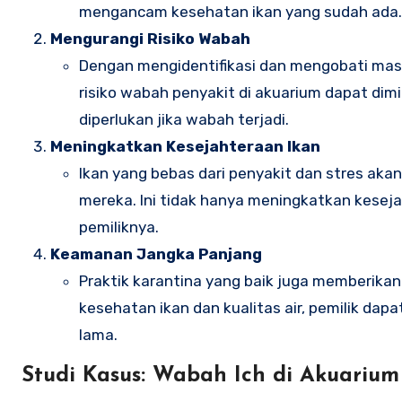
mengancam kesehatan ikan yang sudah ada. I
Mengurangi Risiko Wabah
Dengan mengidentifikasi dan mengobati mas
risiko wabah penyakit di akuarium dapat dim
diperlukan jika wabah terjadi.
Meningkatkan Kesejahteraan Ikan
Ikan yang bebas dari penyakit dan stres akan
mereka. Ini tidak hanya meningkatkan keseja
pemiliknya.
Keamanan Jangka Panjang
Praktik karantina yang baik juga memberik
kesehatan ikan dan kualitas air, pemilik dap
lama.
Studi Kasus: Wabah Ich di Akuariu