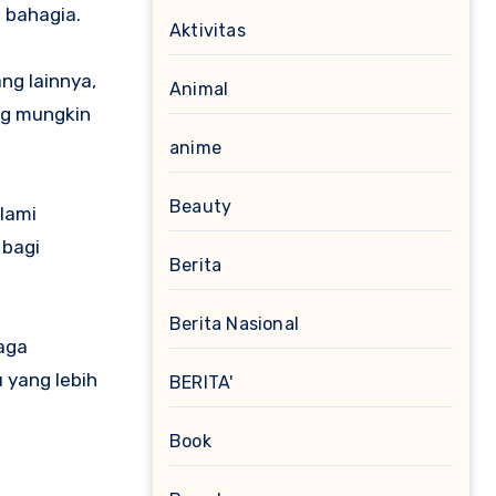
 bahagia.
Aktivitas
ng lainnya,
Animal
ng mungkin
anime
Beauty
alami
 bagi
Berita
Berita Nasional
aga
 yang lebih
BERITA'
Book