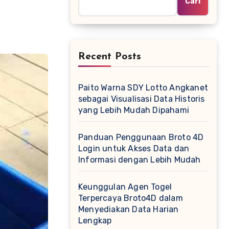
Cari
Recent Posts
Paito Warna SDY Lotto Angkanet
sebagai Visualisasi Data Historis
yang Lebih Mudah Dipahami
Panduan Penggunaan Broto 4D
Login untuk Akses Data dan
Informasi dengan Lebih Mudah
Keunggulan Agen Togel
Terpercaya Broto4D dalam
Menyediakan Data Harian
Lengkap