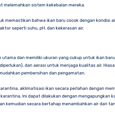
apat melemahkan sistem kekebalan mereka.
k memastikan bahwa ikan baru cocok dengan kondisi ai
ktor seperti suhu, pH, dan kekerasan air.
m utama dan memiliki ukuran yang cukup untuk ikan baru.
 diperlukan), dan aerasi untuk menjaga kualitas air. Hias
emudahkan pembersihan dan pengamatan.
rantina, aklimatisasi ikan secara perlahan dengan me
i karantina. Ini dapat dilakukan dengan mengapungkan k
 dan kemudian secara bertahap menambahkan air dari tan