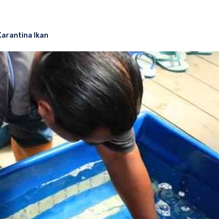
arantina Ikan