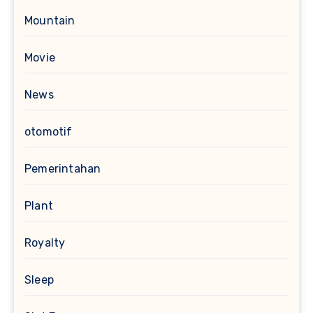
Mountain
Movie
News
otomotif
Pemerintahan
Plant
Royalty
Sleep