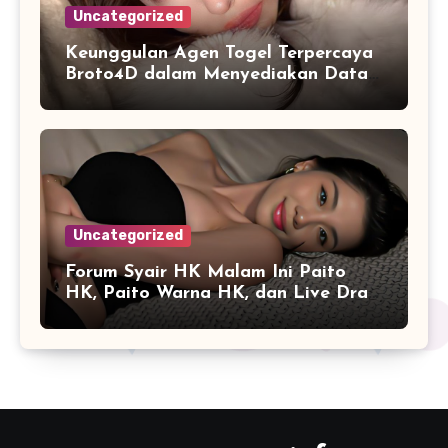
Uncategorized
Keunggulan Agen Togel Terpercaya
Broto4D dalam Menyediakan Data
Harian Lengkap
Uncategorized
Forum Syair HK Malam Ini Paito
HK, Paito Warna HK, dan Live Draw
HK