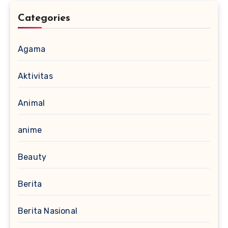
Categories
Agama
Aktivitas
Animal
anime
Beauty
Berita
Berita Nasional