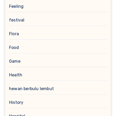
Feeling
festival
Flora
Food
Game
Health
hewan berbulu lembut
History