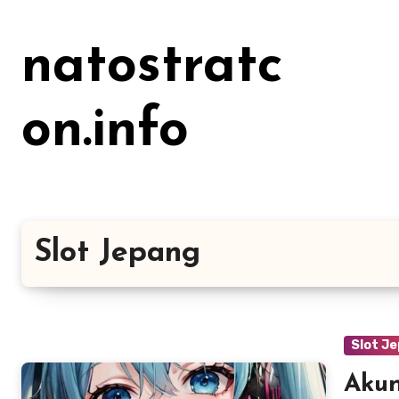
Lewati
ke
natostratc
konten
on.info
Slot Jepang
Slot J
Akun