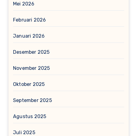
Mei 2026
Februari 2026
Januari 2026
Desember 2025
November 2025
Oktober 2025
September 2025
Agustus 2025
Juli 2025