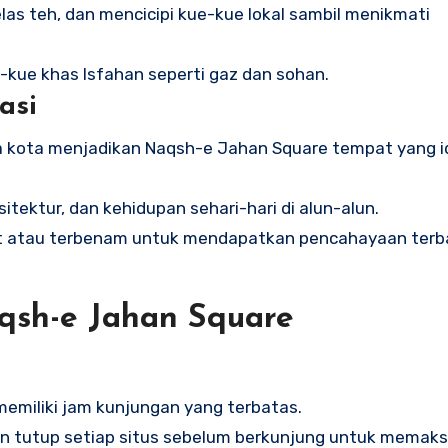
elas teh, dan mencicipi kue-kue lokal sambil menikmati
-kue khas Isfahan seperti gaz dan sohan.
asi
na kota menjadikan Naqsh-e Jahan Square tempat yang i
tektur, dan kehidupan sehari-hari di alun-alun.
rbit atau terbenam untuk mendapatkan pencahayaan terb
qsh-e Jahan Square
memiliki jam kunjungan yang terbatas.
an tutup setiap situs sebelum berkunjung untuk memak