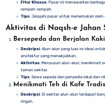
Fitur Khusus
: Pasar ini menawarkan berbaga
rempah-rempah.
Tips
: Jelajahi pasar untuk menemukan oleh-
Aktivitas di Naqsh-e Jahan
Bersepeda dan Berjalan Kaki
Deskripsi
: Alun-alun yang luas ini ideal u
arsitektur yang menakjubkan.
Aktivitas
: Menyusuri alun-alun, menikmati 
taman sekitar.
Tips
: Sewa sepeda dari penyedia lokal dan ni
Menikmati Teh di Kafe Tradis
Deskripsi
: Di sekitar alun-alun terdapat b
ringan.