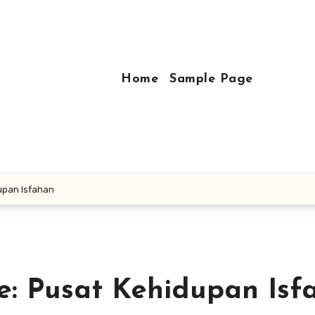
Home
Sample Page
upan Isfahan
: Pusat Kehidupan Isf