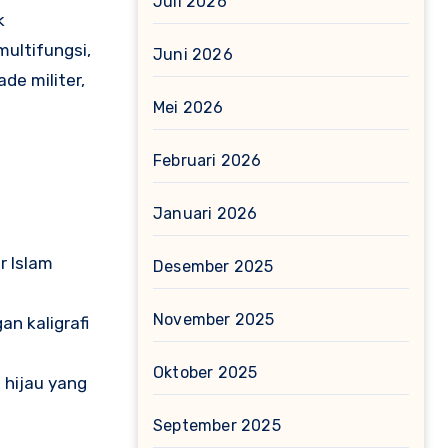
Juli 2026
k
ultifungsi,
Juni 2026
de militer,
Mei 2026
Februari 2026
Januari 2026
r Islam
Desember 2025
November 2025
an kaligrafi
Oktober 2025
 hijau yang
September 2025