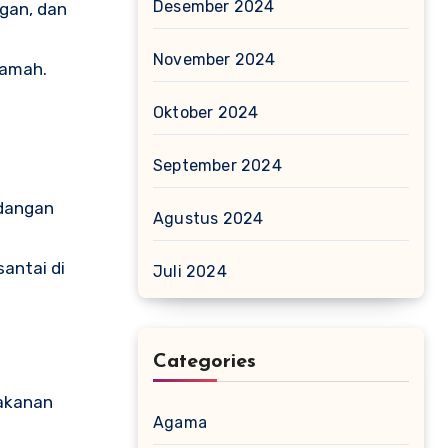
Desember 2024
ngan, dan
November 2024
ramah.
Oktober 2024
September 2024
ndangan
Agustus 2024
antai di
Juli 2024
Categories
makanan
Agama