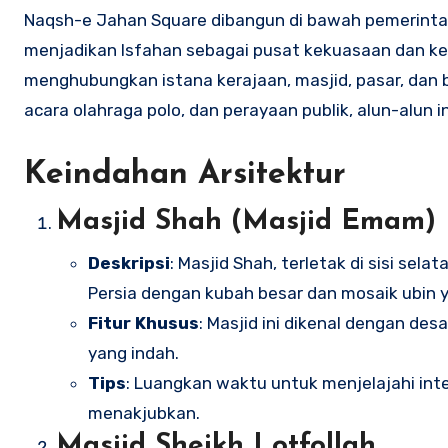
Naqsh-e Jahan Square dibangun di bawah pemerintah
menjadikan Isfahan sebagai pusat kekuasaan dan keb
menghubungkan istana kerajaan, masjid, pasar, dan 
acara olahraga polo, dan perayaan publik, alun-alun in
Keindahan Arsitektur
Masjid Shah (Masjid Emam)
Deskripsi
: Masjid Shah, terletak di sisi se
Persia dengan kubah besar dan mosaik ubin y
Fitur Khusus
: Masjid ini dikenal dengan des
yang indah.
Tips
: Luangkan waktu untuk menjelajahi inte
menakjubkan.
Masjid Sheikh Lotfollah