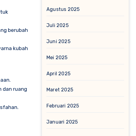
Agustus 2025
ntuk
Juli 2025
ang berubah
Juni 2025
warna kubah
Mei 2025
April 2025
jaan.
n dan ruang
Maret 2025
Februari 2025
Isfahan.
Januari 2025