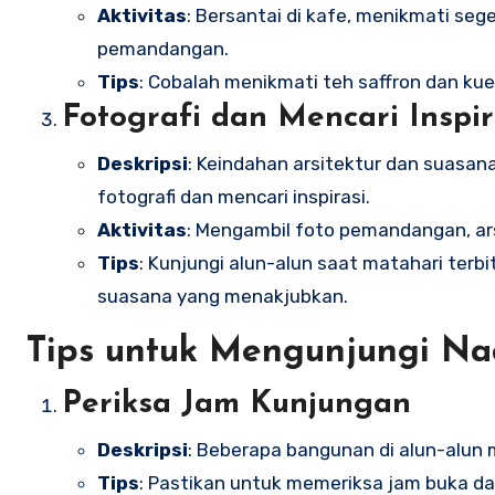
Aktivitas
: Bersantai di kafe, menikmati seg
pemandangan.
Tips
: Cobalah menikmati teh saffron dan kue
Fotografi dan Mencari Inspir
Deskripsi
: Keindahan arsitektur dan suasa
fotografi dan mencari inspirasi.
Aktivitas
: Mengambil foto pemandangan, arsi
Tips
: Kunjungi alun-alun saat matahari te
suasana yang menakjubkan.
Tips untuk Mengunjungi Na
Periksa Jam Kunjungan
Deskripsi
: Beberapa bangunan di alun-alun 
Tips
: Pastikan untuk memeriksa jam buka d