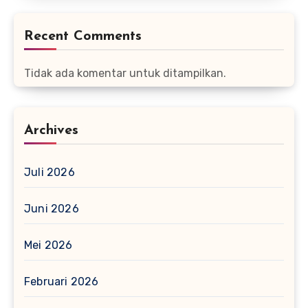
Recent Comments
Tidak ada komentar untuk ditampilkan.
Archives
Juli 2026
Juni 2026
Mei 2026
Februari 2026