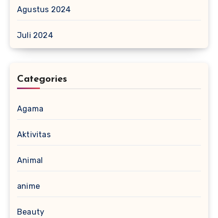
Agustus 2024
Juli 2024
Categories
Agama
Aktivitas
Animal
anime
Beauty