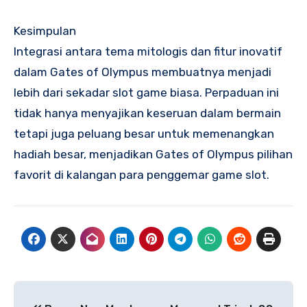
Kesimpulan
Integrasi antara tema mitologis dan fitur inovatif
dalam Gates of Olympus membuatnya menjadi
lebih dari sekadar slot game biasa. Perpaduan ini
tidak hanya menyajikan keseruan dalam bermain
tetapi juga peluang besar untuk memenangkan
hadiah besar, menjadikan Gates of Olympus pilihan
favorit di kalangan para penggemar game slot.
Navigasi