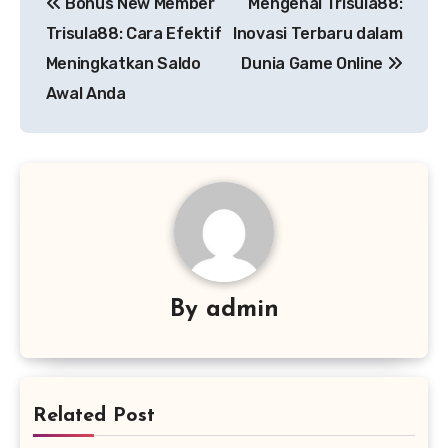
Bonus New Member
Mengenal Trisula88:
pos
Trisula88: Cara Efektif
Inovasi Terbaru dalam
Meningkatkan Saldo
Dunia Game Online
Awal Anda
By
admin
Related Post