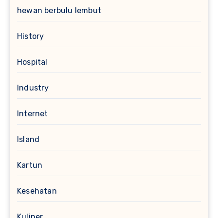
hewan berbulu lembut
History
Hospital
Industry
Internet
Island
Kartun
Kesehatan
Kuliner