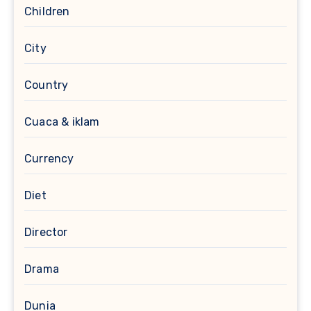
Children
City
Country
Cuaca & iklam
Currency
Diet
Director
Drama
Dunia