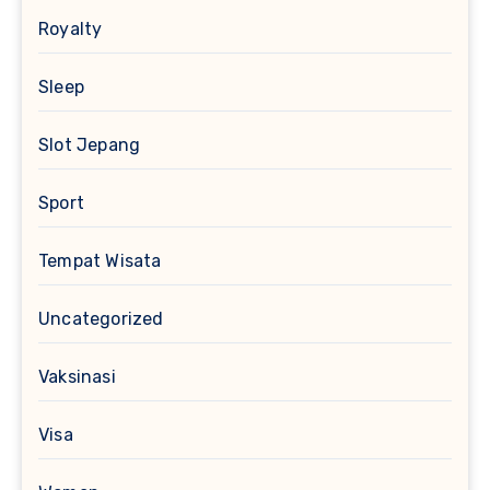
Royalty
Sleep
Slot Jepang
Sport
Tempat Wisata
Uncategorized
Vaksinasi
Visa