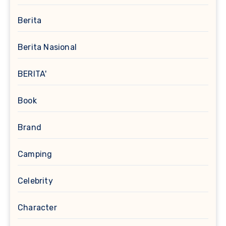
Berita
Berita Nasional
BERITA'
Book
Brand
Camping
Celebrity
Character