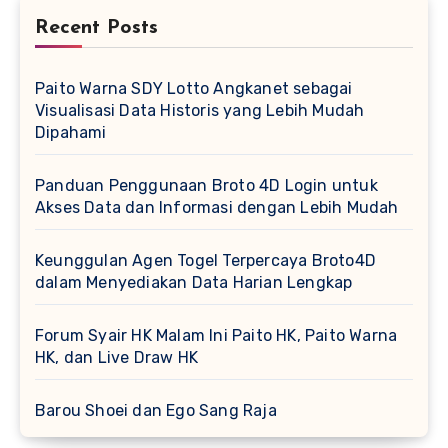
Recent Posts
Paito Warna SDY Lotto Angkanet sebagai
Visualisasi Data Historis yang Lebih Mudah
Dipahami
Panduan Penggunaan Broto 4D Login untuk
Akses Data dan Informasi dengan Lebih Mudah
Keunggulan Agen Togel Terpercaya Broto4D
dalam Menyediakan Data Harian Lengkap
Forum Syair HK Malam Ini Paito HK, Paito Warna
HK, dan Live Draw HK
Barou Shoei dan Ego Sang Raja