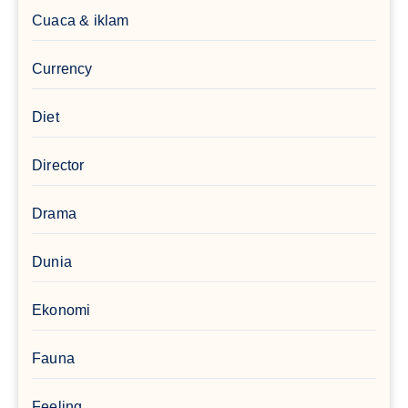
Cuaca & iklam
Currency
Diet
Director
Drama
Dunia
Ekonomi
Fauna
Feeling