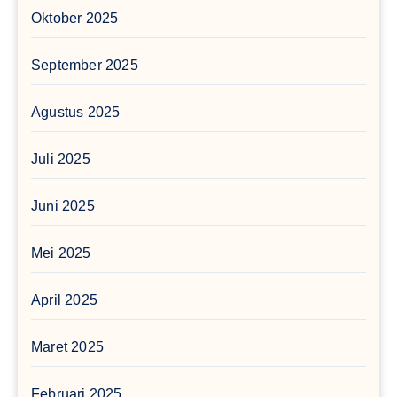
Oktober 2025
September 2025
Agustus 2025
Juli 2025
Juni 2025
Mei 2025
April 2025
Maret 2025
Februari 2025