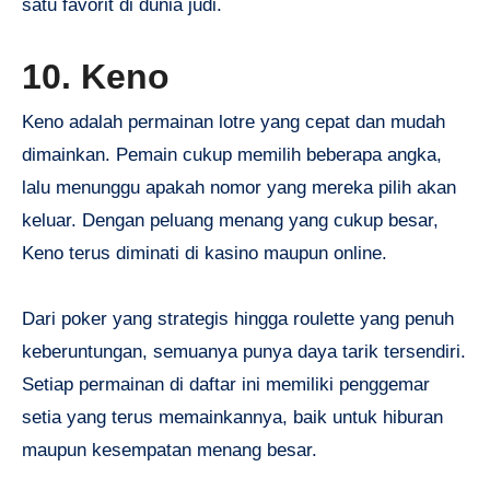
satu favorit di dunia judi.
10. Keno
Keno adalah permainan lotre yang cepat dan mudah
dimainkan. Pemain cukup memilih beberapa angka,
lalu menunggu apakah nomor yang mereka pilih akan
keluar. Dengan peluang menang yang cukup besar,
Keno terus diminati di kasino maupun online.
Dari poker yang strategis hingga roulette yang penuh
keberuntungan, semuanya punya daya tarik tersendiri.
Setiap permainan di daftar ini memiliki penggemar
setia yang terus memainkannya, baik untuk hiburan
maupun kesempatan menang besar.