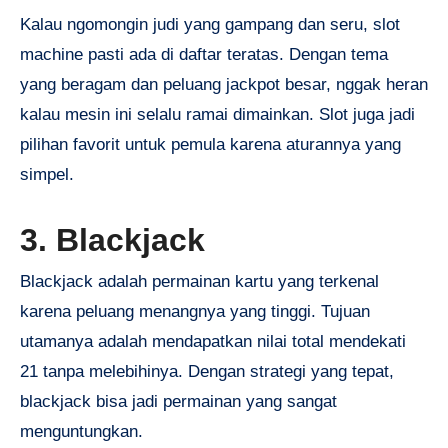
Kalau ngomongin judi yang gampang dan seru, slot
machine pasti ada di daftar teratas. Dengan tema
yang beragam dan peluang jackpot besar, nggak heran
kalau mesin ini selalu ramai dimainkan. Slot juga jadi
pilihan favorit untuk pemula karena aturannya yang
simpel.
3. Blackjack
Blackjack adalah permainan kartu yang terkenal
karena peluang menangnya yang tinggi. Tujuan
utamanya adalah mendapatkan nilai total mendekati
21 tanpa melebihinya. Dengan strategi yang tepat,
blackjack bisa jadi permainan yang sangat
menguntungkan.