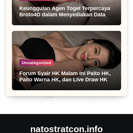
Keunggulan Agen Togel Terpercaya
Broto4D dalam Menyediakan Data
Harian Lengkap
Uncategorized
Forum Syair HK Malam Ini Paito HK,
Paito Warna HK, dan Live Draw HK
natostratcon.info