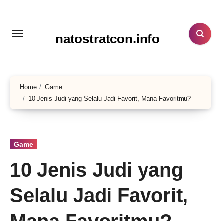
Lewati
ke
konten
natostratcon.info
Home
Game
10 Jenis Judi yang Selalu Jadi Favorit, Mana Favoritmu?
Game
10 Jenis Judi yang
Selalu Jadi Favorit,