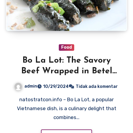
Food
Bo La Lot: The Savory
Beef Wrapped in Betel
Leaves
admin
10/29/2024
Tidak ada komentar
natostratcon.info – Bo La Lot, a popular
Vietnamese dish, is a culinary delight that
combines…