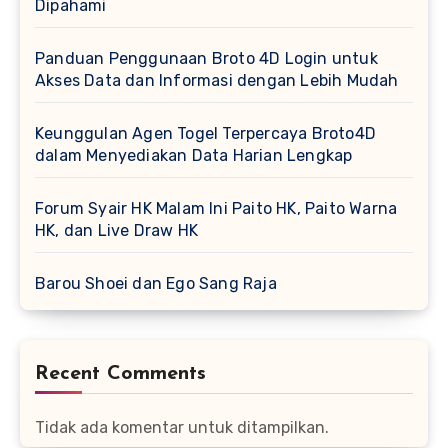
Dipahami
Panduan Penggunaan Broto 4D Login untuk
Akses Data dan Informasi dengan Lebih Mudah
Keunggulan Agen Togel Terpercaya Broto4D
dalam Menyediakan Data Harian Lengkap
Forum Syair HK Malam Ini Paito HK, Paito Warna
HK, dan Live Draw HK
Barou Shoei dan Ego Sang Raja
Recent Comments
Tidak ada komentar untuk ditampilkan.