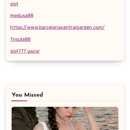
slot
medusa88
https://www.barcelonacentralgarden.com/
Trisula88
slot777 gacor
You Missed