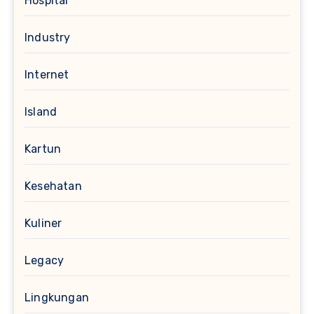
Hospital
Industry
Internet
Island
Kartun
Kesehatan
Kuliner
Legacy
Lingkungan