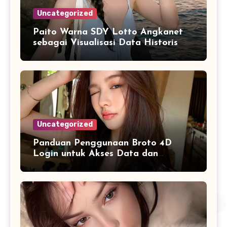
Uncategorized
Paito Warna SDY Lotto Angkanet
sebagai Visualisasi Data Historis
yang Lebih Mudah Dipahami
Uncategorized
Panduan Penggunaan Broto 4D
Login untuk Akses Data dan
Informasi dengan Lebih Mudah