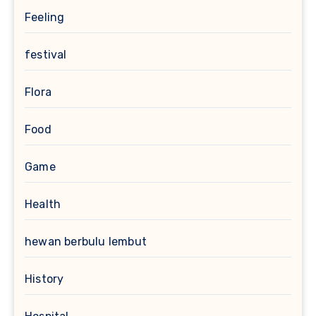
Feeling
festival
Flora
Food
Game
Health
hewan berbulu lembut
History