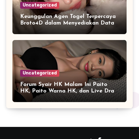
Uncategorized
Keunggulan Agen Togel Terpercaya
Broto4D dalam Menyediakan Data
Harian Lengkap
Uncategorized
Forum Syair HK Malam Ini Paito
HK, Paito Warna HK, dan Live Draw
HK