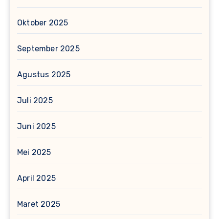
Oktober 2025
September 2025
Agustus 2025
Juli 2025
Juni 2025
Mei 2025
April 2025
Maret 2025