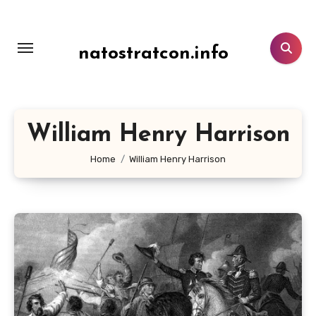
Lewati
ke
konten
natostratcon.info
William Henry Harrison
Home
William Henry Harrison