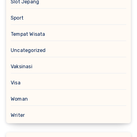
Slot Jepang
Sport
Tempat Wisata
Uncategorized
Vaksinasi
Visa
Woman
Writer