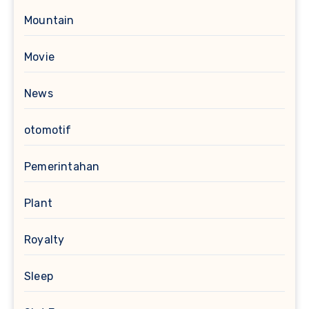
Mountain
Movie
News
otomotif
Pemerintahan
Plant
Royalty
Sleep