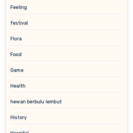
Feeling
festival
Flora
Food
Game
Health
hewan berbulu lembut
History