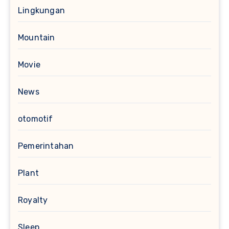
Lingkungan
Mountain
Movie
News
otomotif
Pemerintahan
Plant
Royalty
Sleep