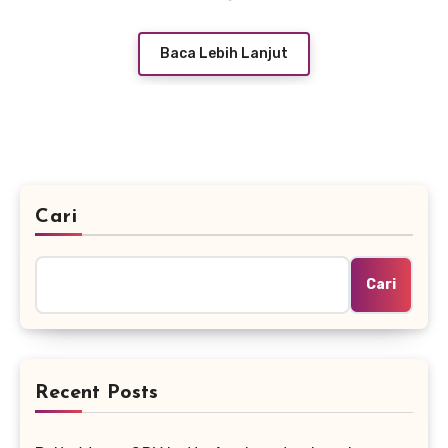
Baca Lebih Lanjut
Cari
Cari
Recent Posts