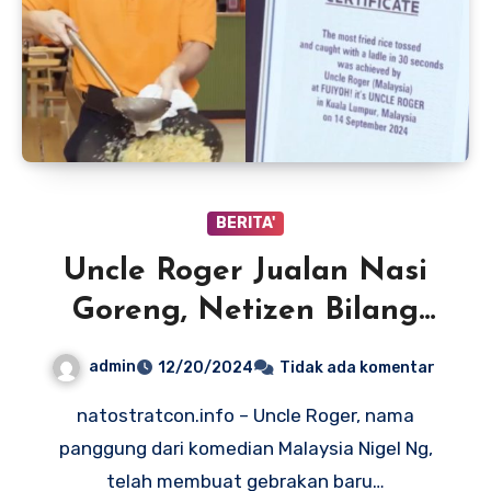
BERITA'
Uncle Roger Jualan Nasi
Goreng, Netizen Bilang
Harganya Kemahalan
admin
12/20/2024
Tidak ada komentar
natostratcon.info – Uncle Roger, nama
panggung dari komedian Malaysia Nigel Ng,
telah membuat gebrakan baru…