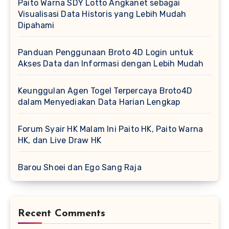
Paito Warna SDY Lotto Angkanet sebagai
Visualisasi Data Historis yang Lebih Mudah
Dipahami
Panduan Penggunaan Broto 4D Login untuk
Akses Data dan Informasi dengan Lebih Mudah
Keunggulan Agen Togel Terpercaya Broto4D
dalam Menyediakan Data Harian Lengkap
Forum Syair HK Malam Ini Paito HK, Paito Warna
HK, dan Live Draw HK
Barou Shoei dan Ego Sang Raja
Recent Comments