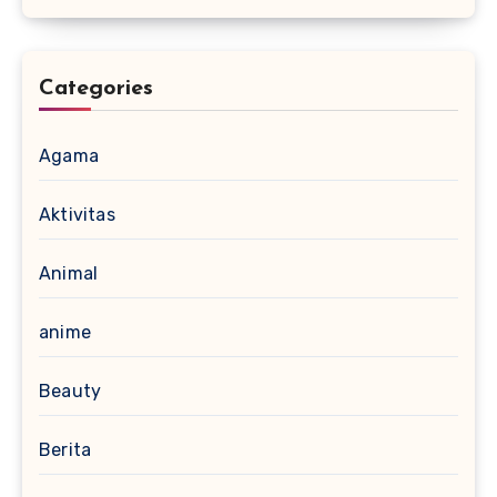
Categories
Agama
Aktivitas
Animal
anime
Beauty
Berita