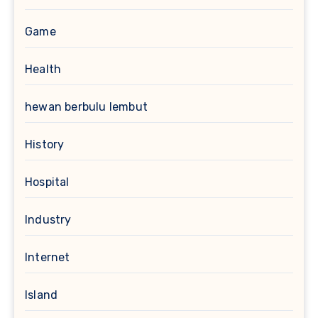
Game
Health
hewan berbulu lembut
History
Hospital
Industry
Internet
Island