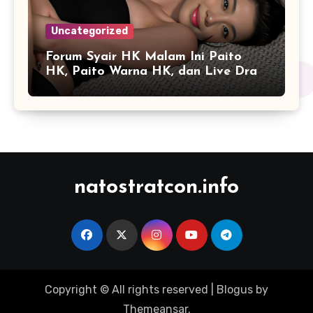
Uncategorized
Forum Syair HK Malam Ini Paito
HK, Paito Warna HK, dan Live Draw
HK
natostratcon.info
Copyright © All rights reserved
|
Blogus
by
Themeansar
.