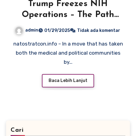
Trump Freezes NIH
Operations – The Path
Forward
admin
01/29/2025
Tidak ada komentar
natostratcon.info – In a move that has taken
both the medical and political communities
by…
Baca Lebih Lanjut
Cari