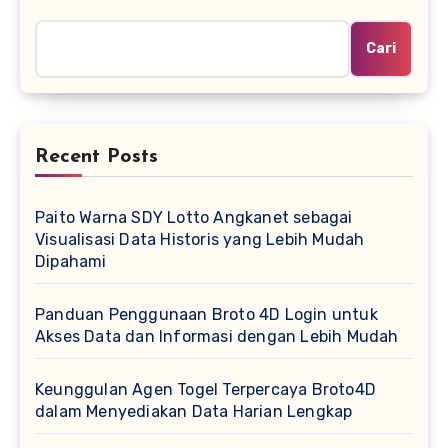
Cari
Recent Posts
Paito Warna SDY Lotto Angkanet sebagai
Visualisasi Data Historis yang Lebih Mudah
Dipahami
Panduan Penggunaan Broto 4D Login untuk
Akses Data dan Informasi dengan Lebih Mudah
Keunggulan Agen Togel Terpercaya Broto4D
dalam Menyediakan Data Harian Lengkap