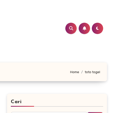
Home
toto togel
Cari