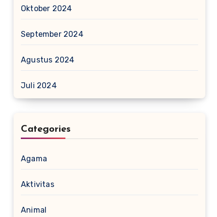
Oktober 2024
September 2024
Agustus 2024
Juli 2024
Categories
Agama
Aktivitas
Animal