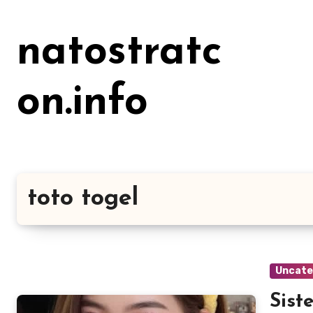
Lewati
ke
natostratc
konten
on.info
toto togel
Uncate
Sist