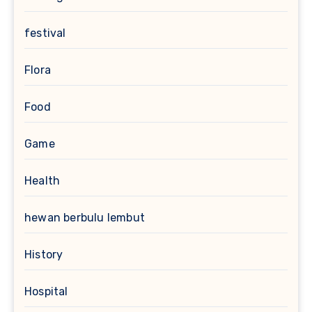
festival
Flora
Food
Game
Health
hewan berbulu lembut
History
Hospital