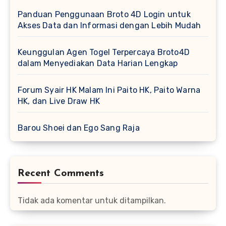
Panduan Penggunaan Broto 4D Login untuk
Akses Data dan Informasi dengan Lebih Mudah
Keunggulan Agen Togel Terpercaya Broto4D
dalam Menyediakan Data Harian Lengkap
Forum Syair HK Malam Ini Paito HK, Paito Warna
HK, dan Live Draw HK
Barou Shoei dan Ego Sang Raja
Recent Comments
Tidak ada komentar untuk ditampilkan.