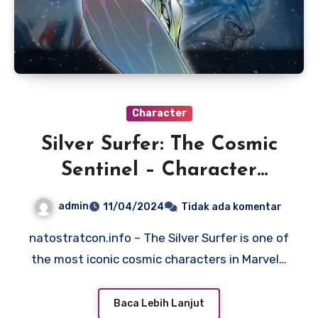
Character
Silver Surfer: The Cosmic
Sentinel – Character
Background
admin
11/04/2024
Tidak ada komentar
natostratcon.info – The Silver Surfer is one of
the most iconic cosmic characters in Marvel…
Baca Lebih Lanjut