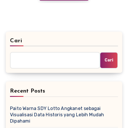
Cari
Cari
Recent Posts
Paito Warna SDY Lotto Angkanet sebagai
Visualisasi Data Historis yang Lebih Mudah
Dipahami