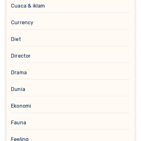
Cuaca & iklam
Currency
Diet
Director
Drama
Dunia
Ekonomi
Fauna
Feeling