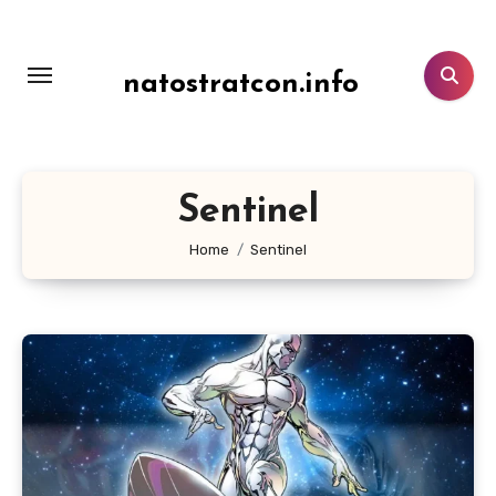
Lewati
ke
konten
natostratcon.info
Sentinel
Home
Sentinel