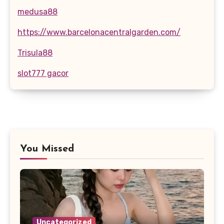
medusa88
https://www.barcelonacentralgarden.com/
Trisula88
slot777 gacor
You Missed
Uncategorized