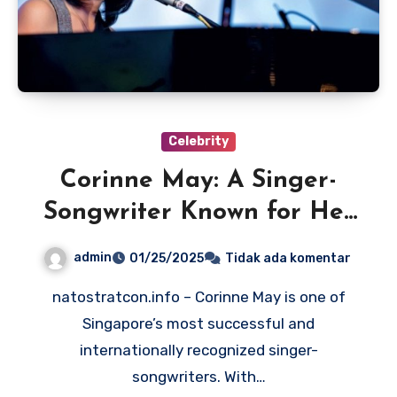
Celebrity
Corinne May: A Singer-
Songwriter Known for Her
Blend of Pop
admin
01/25/2025
Tidak ada komentar
natostratcon.info – Corinne May is one of
Singapore’s most successful and
internationally recognized singer-
songwriters. With…