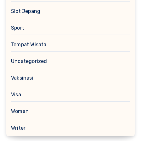
Slot Jepang
Sport
Tempat Wisata
Uncategorized
Vaksinasi
Visa
Woman
Writer