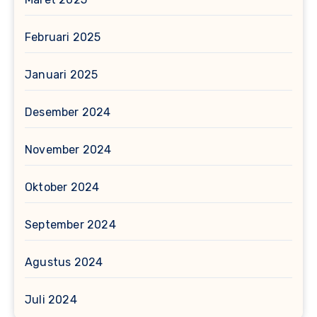
Februari 2025
Januari 2025
Desember 2024
November 2024
Oktober 2024
September 2024
Agustus 2024
Juli 2024