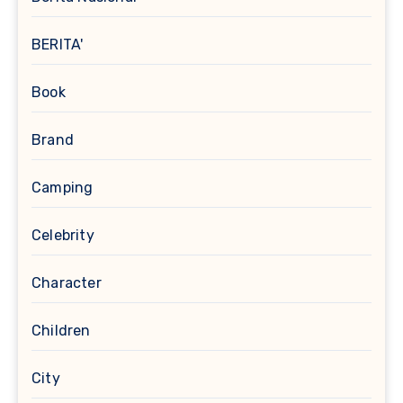
BERITA'
Book
Brand
Camping
Celebrity
Character
Children
City