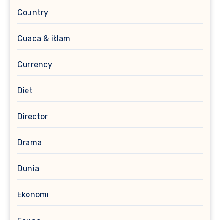
Country
Cuaca & iklam
Currency
Diet
Director
Drama
Dunia
Ekonomi