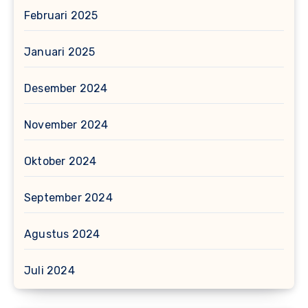
Februari 2025
Januari 2025
Desember 2024
November 2024
Oktober 2024
September 2024
Agustus 2024
Juli 2024