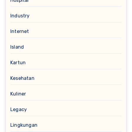
Hospital
Industry
Internet
Island
Kartun
Kesehatan
Kuliner
Legacy
Lingkungan