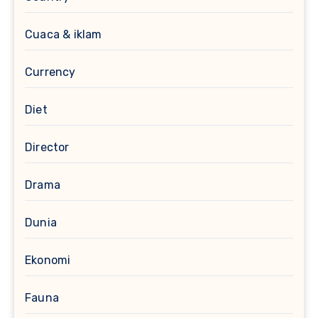
Cuaca & iklam
Currency
Diet
Director
Drama
Dunia
Ekonomi
Fauna