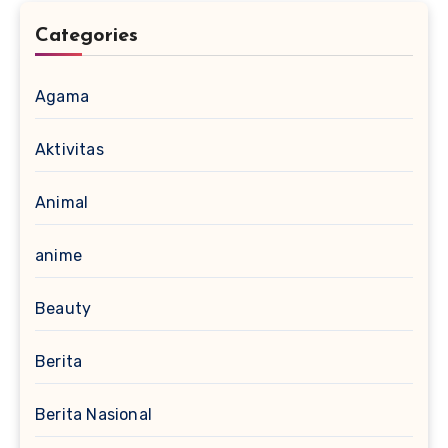
Categories
Agama
Aktivitas
Animal
anime
Beauty
Berita
Berita Nasional