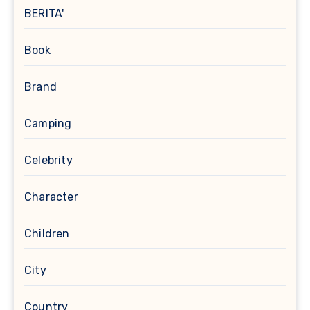
BERITA'
Book
Brand
Camping
Celebrity
Character
Children
City
Country