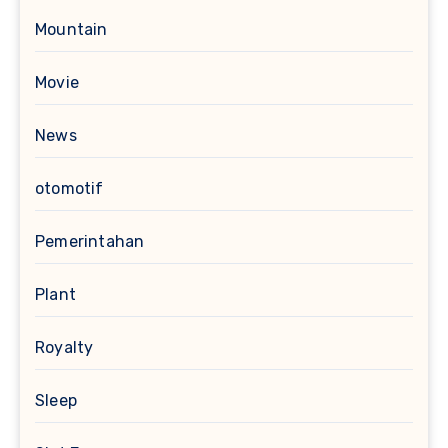
Mountain
Movie
News
otomotif
Pemerintahan
Plant
Royalty
Sleep