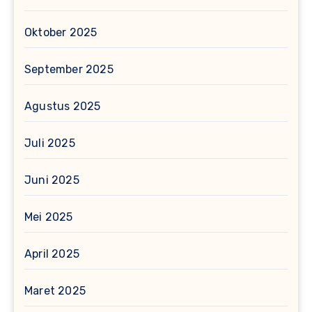
Oktober 2025
September 2025
Agustus 2025
Juli 2025
Juni 2025
Mei 2025
April 2025
Maret 2025