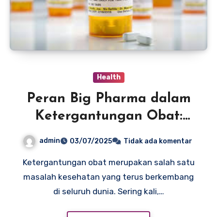
Health
Peran Big Pharma dalam
Ketergantungan Obat:
Dampak dan Tanggung
admin
03/07/2025
Tidak ada komentar
Jawab
Ketergantungan obat merupakan salah satu
masalah kesehatan yang terus berkembang
di seluruh dunia. Sering kali,…