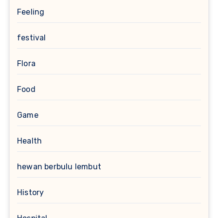
Feeling
festival
Flora
Food
Game
Health
hewan berbulu lembut
History