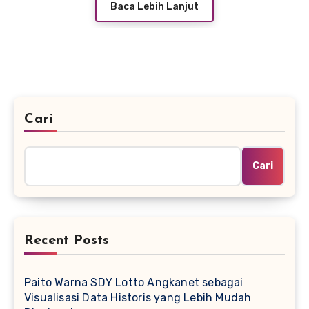
Baca Lebih Lanjut
Cari
Cari
Recent Posts
Paito Warna SDY Lotto Angkanet sebagai
Visualisasi Data Historis yang Lebih Mudah