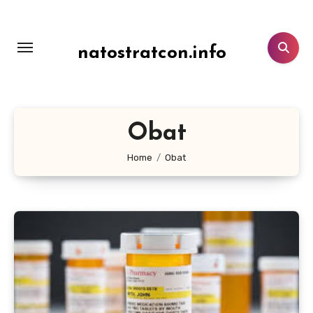
Lewati
ke
konten
natostratcon.info
Obat
Home
Obat