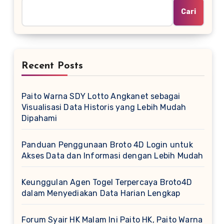
Cari
Recent Posts
Paito Warna SDY Lotto Angkanet sebagai
Visualisasi Data Historis yang Lebih Mudah
Dipahami
Panduan Penggunaan Broto 4D Login untuk
Akses Data dan Informasi dengan Lebih Mudah
Keunggulan Agen Togel Terpercaya Broto4D
dalam Menyediakan Data Harian Lengkap
Forum Syair HK Malam Ini Paito HK, Paito Warna