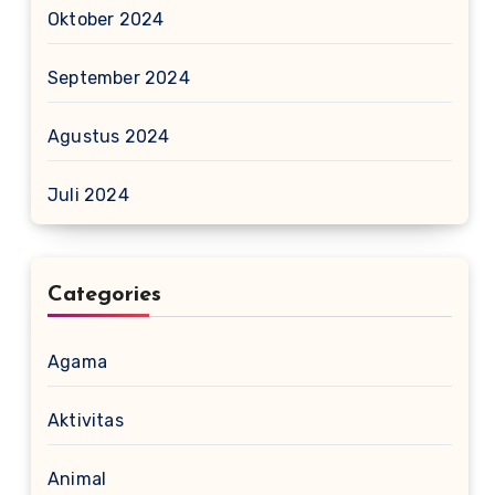
Oktober 2024
September 2024
Agustus 2024
Juli 2024
Categories
Agama
Aktivitas
Animal