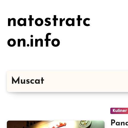
Lewati
ke
natostratc
konten
on.info
Muscat
Kuliner
Pand