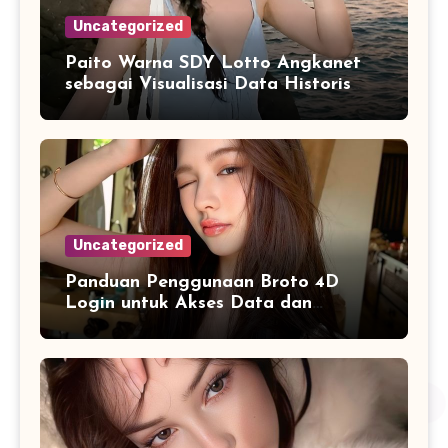
Uncategorized
Paito Warna SDY Lotto Angkanet
sebagai Visualisasi Data Historis
yang Lebih Mudah Dipahami
Uncategorized
Panduan Penggunaan Broto 4D
Login untuk Akses Data dan
Informasi dengan Lebih Mudah