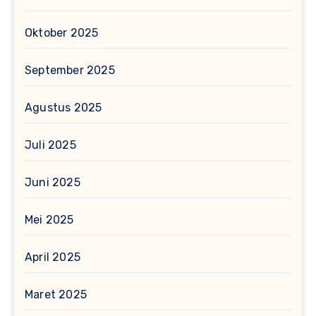
Oktober 2025
September 2025
Agustus 2025
Juli 2025
Juni 2025
Mei 2025
April 2025
Maret 2025