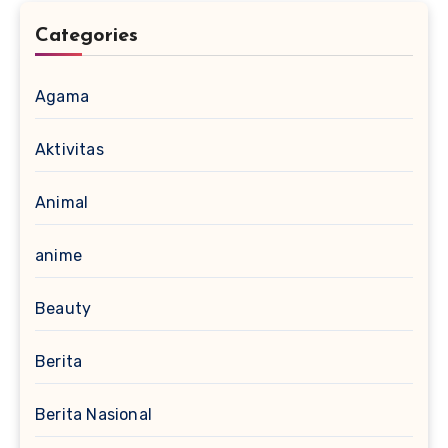
Categories
Agama
Aktivitas
Animal
anime
Beauty
Berita
Berita Nasional