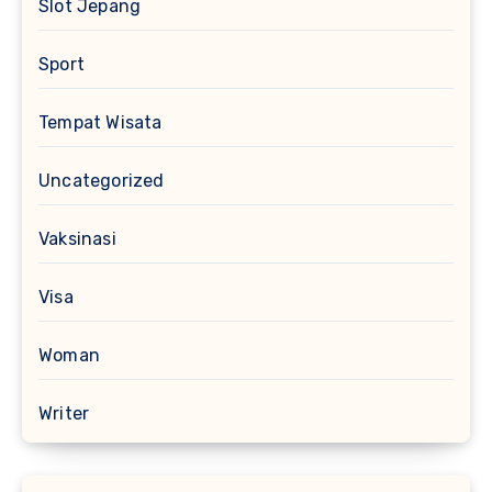
Slot Jepang
Sport
Tempat Wisata
Uncategorized
Vaksinasi
Visa
Woman
Writer