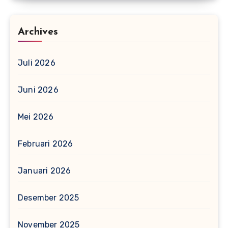
Archives
Juli 2026
Juni 2026
Mei 2026
Februari 2026
Januari 2026
Desember 2025
November 2025