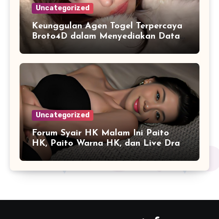
Uncategorized
Keunggulan Agen Togel Terpercaya
Broto4D dalam Menyediakan Data
Harian Lengkap
Uncategorized
Forum Syair HK Malam Ini Paito
HK, Paito Warna HK, dan Live Draw
HK