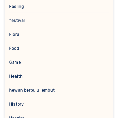
Feeling
festival
Flora
Food
Game
Health
hewan berbulu lembut
History