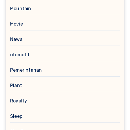
Mountain
Movie
News
otomotif
Pemerintahan
Plant
Royalty
Sleep