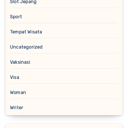
Slot Jepang
Sport
Tempat Wisata
Uncategorized
Vaksinasi
Visa
Woman
Writer