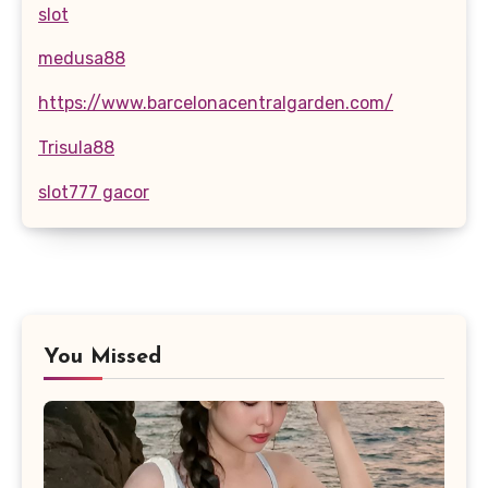
slot
medusa88
https://www.barcelonacentralgarden.com/
Trisula88
slot777 gacor
You Missed