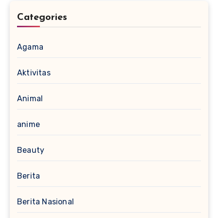
Categories
Agama
Aktivitas
Animal
anime
Beauty
Berita
Berita Nasional