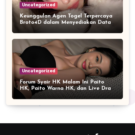
Uncategorized
Keunggulan Agen Togel Terpercaya
Broto4D dalam Menyediakan Data
Harian Lengkap
Uncategorized
Forum Syair HK Malam Ini Paito
HK, Paito Warna HK, dan Live Draw
HK