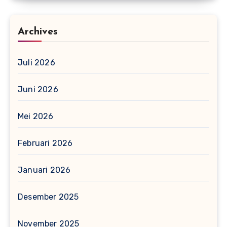
Archives
Juli 2026
Juni 2026
Mei 2026
Februari 2026
Januari 2026
Desember 2025
November 2025