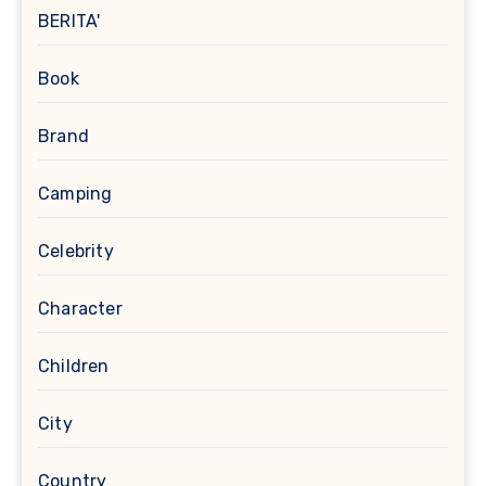
BERITA'
Book
Brand
Camping
Celebrity
Character
Children
City
Country