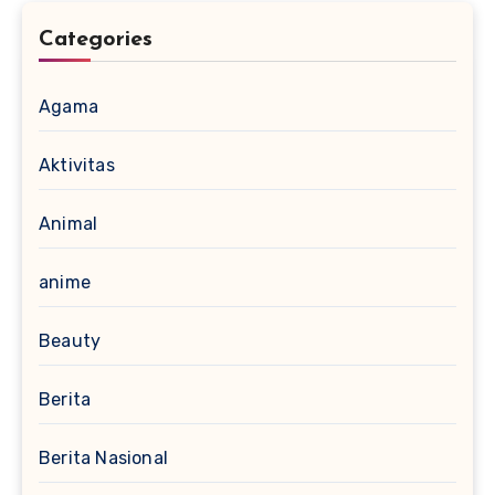
Categories
Agama
Aktivitas
Animal
anime
Beauty
Berita
Berita Nasional