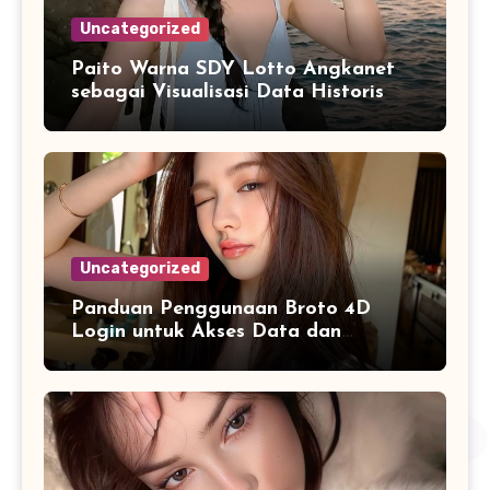
Uncategorized
Paito Warna SDY Lotto Angkanet
sebagai Visualisasi Data Historis
yang Lebih Mudah Dipahami
Uncategorized
Panduan Penggunaan Broto 4D
Login untuk Akses Data dan
Informasi dengan Lebih Mudah