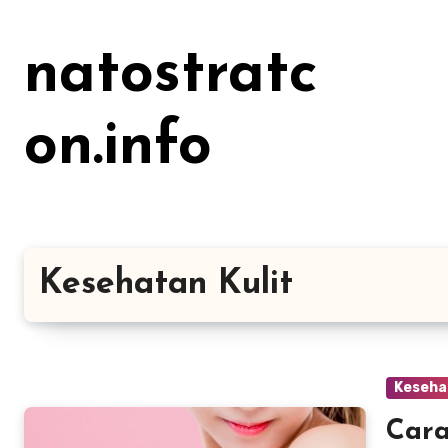
Lewati
ke
natostratc
konten
on.info
Kesehatan Kulit
Keseha
Cara