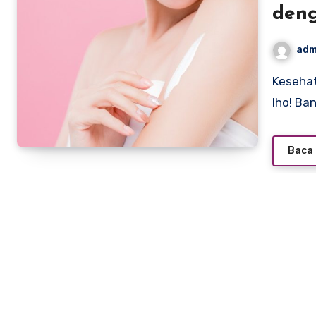
deng
adm
Kesehatan kulit itu bukan cuma soal perawatan luar saja,
lho! Ba
Baca 