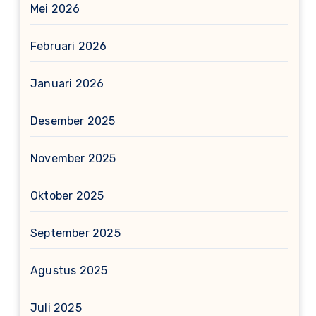
Mei 2026
Februari 2026
Januari 2026
Desember 2025
November 2025
Oktober 2025
September 2025
Agustus 2025
Juli 2025