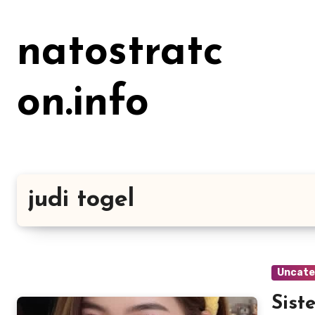
Lewati
ke
natostratc
konten
on.info
judi togel
Uncate
Sist