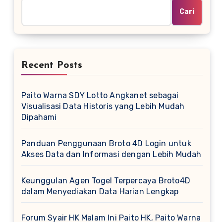
Cari
Recent Posts
Paito Warna SDY Lotto Angkanet sebagai
Visualisasi Data Historis yang Lebih Mudah
Dipahami
Panduan Penggunaan Broto 4D Login untuk
Akses Data dan Informasi dengan Lebih Mudah
Keunggulan Agen Togel Terpercaya Broto4D
dalam Menyediakan Data Harian Lengkap
Forum Syair HK Malam Ini Paito HK, Paito Warna