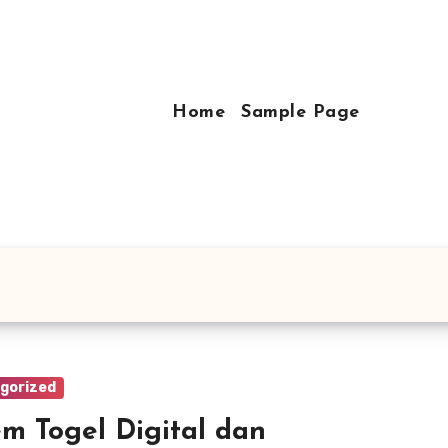
Home
Sample Page
gorized
em Togel Digital dan