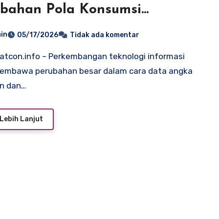
bahan Pola Konsumsi
rmasi Angka Online
in
05/17/2026
Tidak ada komentar
membawa perubahan besar dalam cara data angka
an dan…
Lebih Lanjut