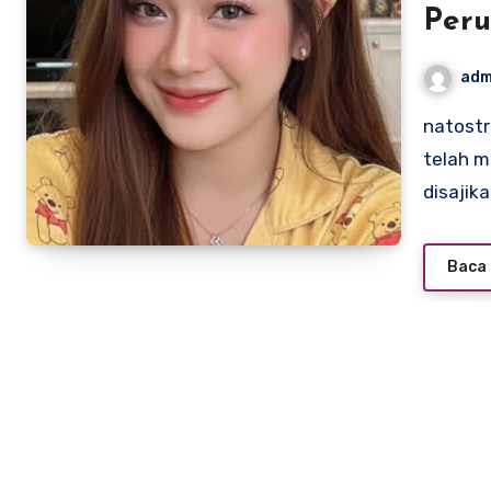
Peru
Info
adm
natostratcon.info – Perkembangan teknologi informasi
telah 
disajik
Baca 