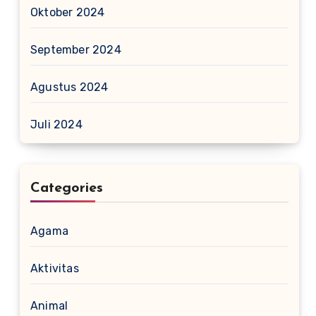
Oktober 2024
September 2024
Agustus 2024
Juli 2024
Categories
Agama
Aktivitas
Animal