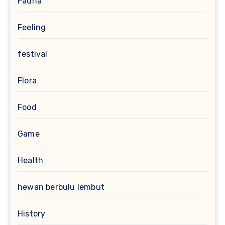
Fauna
Feeling
festival
Flora
Food
Game
Health
hewan berbulu lembut
History