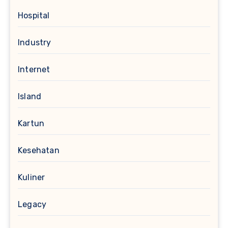
Hospital
Industry
Internet
Island
Kartun
Kesehatan
Kuliner
Legacy