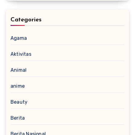
Categories
Agama
Aktivitas
Animal
anime
Beauty
Berita
Berita Nasional