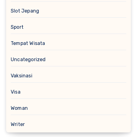
Slot Jepang
Sport
Tempat Wisata
Uncategorized
Vaksinasi
Visa
Woman
Writer