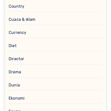
Country
Cuaca & iklam
Currency
Diet
Director
Drama
Dunia
Ekonomi