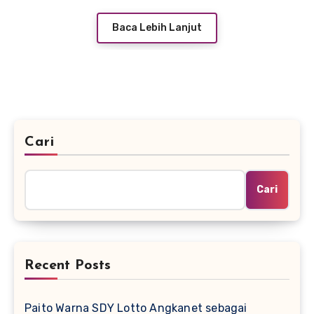
Baca Lebih Lanjut
Cari
Cari
Recent Posts
Paito Warna SDY Lotto Angkanet sebagai