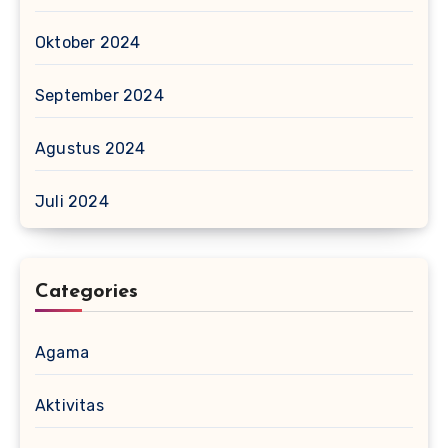
Oktober 2024
September 2024
Agustus 2024
Juli 2024
Categories
Agama
Aktivitas