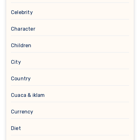
Celebrity
Character
Children
City
Country
Cuaca & iklam
Currency
Diet