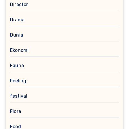
Director
Drama
Dunia
Ekonomi
Fauna
Feeling
festival
Flora
Food