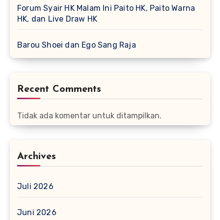
Forum Syair HK Malam Ini Paito HK, Paito Warna
HK, dan Live Draw HK
Barou Shoei dan Ego Sang Raja
Recent Comments
Tidak ada komentar untuk ditampilkan.
Archives
Juli 2026
Juni 2026