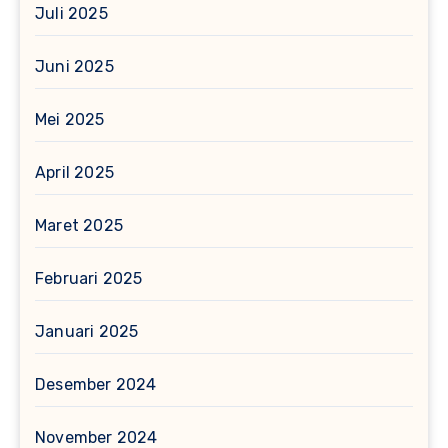
Juli 2025
Juni 2025
Mei 2025
April 2025
Maret 2025
Februari 2025
Januari 2025
Desember 2024
November 2024