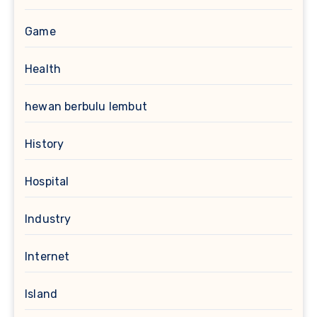
Game
Health
hewan berbulu lembut
History
Hospital
Industry
Internet
Island