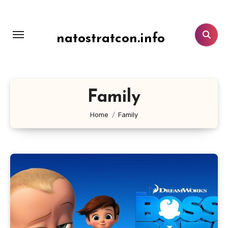
Lewati
ke
konten
natostratcon.info
Family
Home
Family