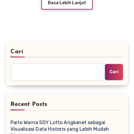
Baca Lebih Lanjut
Cari
Cari
Recent Posts
Paito Warna SDY Lotto Angkanet sebagai
Visualisasi Data Historis yang Lebih Mudah