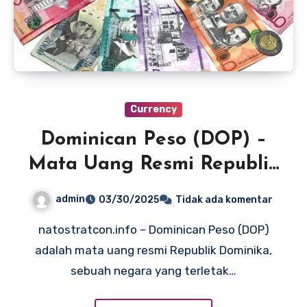
Currency
Dominican Peso (DOP) –
Mata Uang Resmi Republik
Dominika
admin
03/30/2025
Tidak ada komentar
natostratcon.info – Dominican Peso (DOP)
adalah mata uang resmi Republik Dominika,
sebuah negara yang terletak…