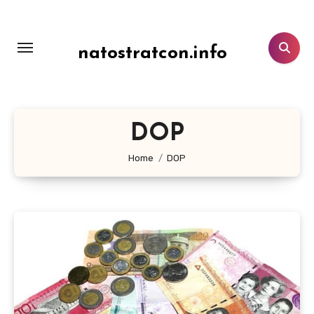
Lewati
ke
konten
natostratcon.info
DOP
Home
DOP