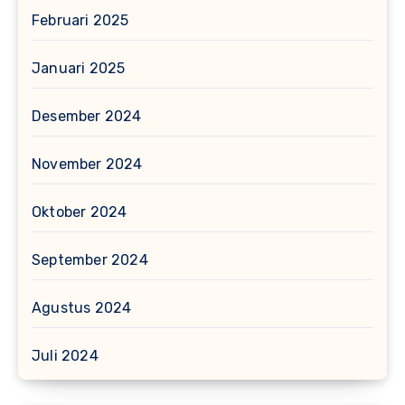
Februari 2025
Januari 2025
Desember 2024
November 2024
Oktober 2024
September 2024
Agustus 2024
Juli 2024