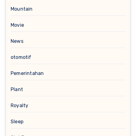
Mountain
Movie
News
otomotif
Pemerintahan
Plant
Royalty
Sleep