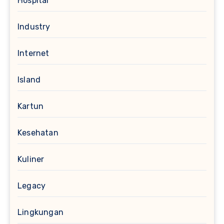
Hospital
Industry
Internet
Island
Kartun
Kesehatan
Kuliner
Legacy
Lingkungan