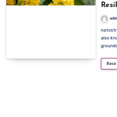
Resi
adm
natostratcon.info – Creeping Mahonia (Mahonia repens),
also kn
ground
Baca 