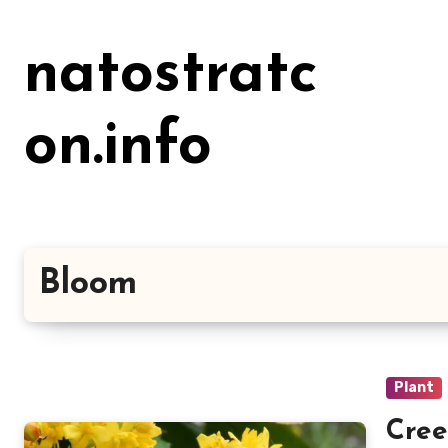
Lewati
ke
natostratc
konten
on.info
Bloom
Plant
Cree