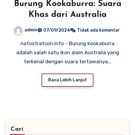
Burung Kookaburra: Suara
Khas dari Australia
admin
07/09/2024
Tidak ada komentar
natostratcon.info – Burung kookaburra
adalah salah satu ikon alam Australia yang
terkenal dengan suara tertawanya…
Baca Lebih Lanjut
Cari