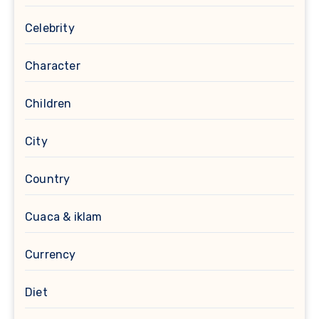
Celebrity
Character
Children
City
Country
Cuaca & iklam
Currency
Diet