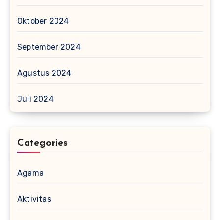
Oktober 2024
September 2024
Agustus 2024
Juli 2024
Categories
Agama
Aktivitas