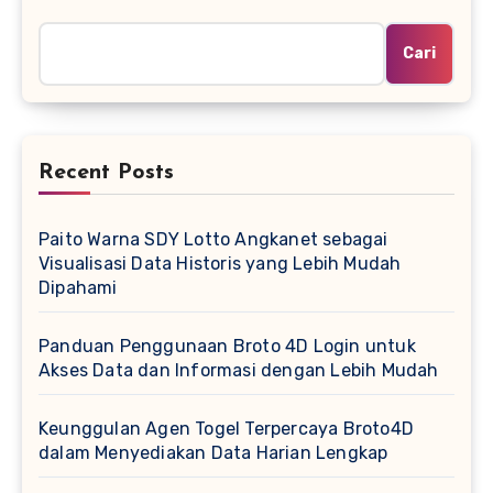
Cari
Recent Posts
Paito Warna SDY Lotto Angkanet sebagai
Visualisasi Data Historis yang Lebih Mudah
Dipahami
Panduan Penggunaan Broto 4D Login untuk
Akses Data dan Informasi dengan Lebih Mudah
Keunggulan Agen Togel Terpercaya Broto4D
dalam Menyediakan Data Harian Lengkap