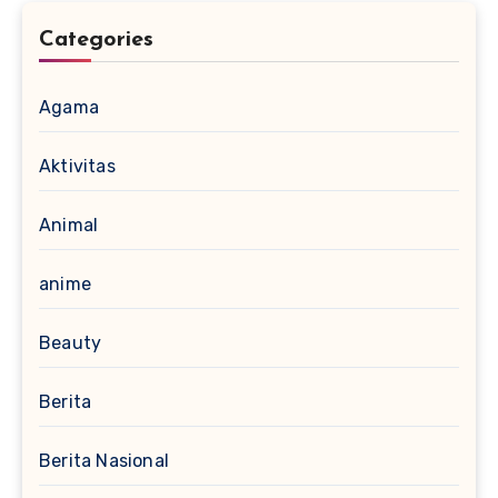
Categories
Agama
Aktivitas
Animal
anime
Beauty
Berita
Berita Nasional