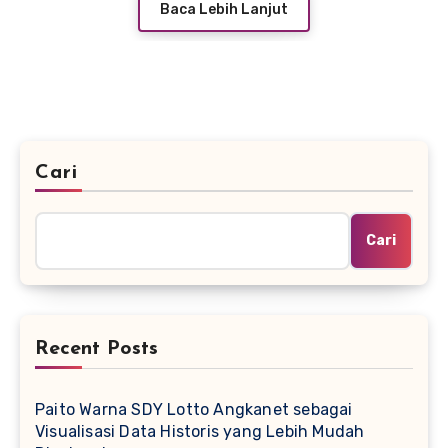
Baca Lebih Lanjut
Cari
Cari
Recent Posts
Paito Warna SDY Lotto Angkanet sebagai
Visualisasi Data Historis yang Lebih Mudah