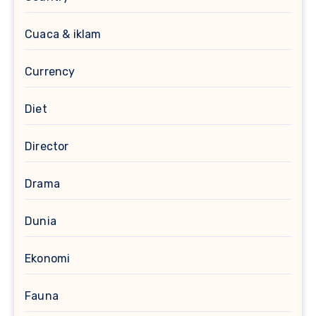
Cuaca & iklam
Currency
Diet
Director
Drama
Dunia
Ekonomi
Fauna