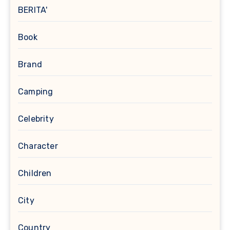
BERITA'
Book
Brand
Camping
Celebrity
Character
Children
City
Country