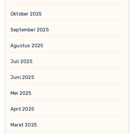
Oktober 2025
September 2025
Agustus 2025
Juli 2025
Juni 2025
Mei 2025
April 2025
Maret 2025