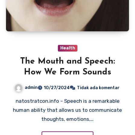
Health
The Mouth and Speech:
How We Form Sounds
admin
10/27/2024
Tidak ada komentar
natostratcon.info – Speech is a remarkable
human ability that allows us to communicate
thoughts, emotions,…