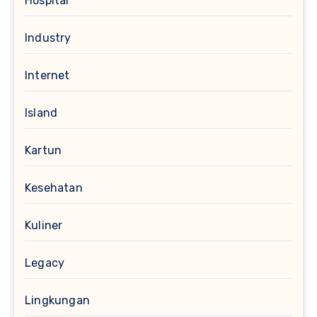
Hospital
Industry
Internet
Island
Kartun
Kesehatan
Kuliner
Legacy
Lingkungan