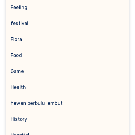
Feeling
festival
Flora
Food
Game
Health
hewan berbulu lembut
History