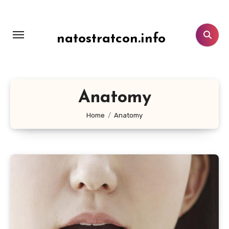
Lewati
ke
konten
natostratcon.info
Anatomy
Home
Anatomy