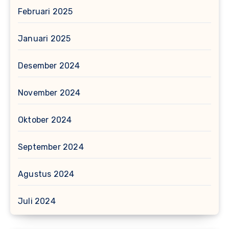
Februari 2025
Januari 2025
Desember 2024
November 2024
Oktober 2024
September 2024
Agustus 2024
Juli 2024