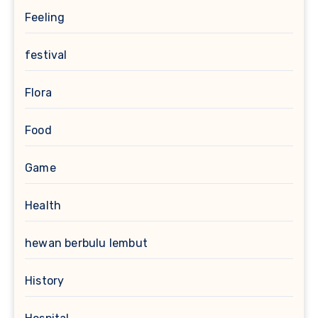
Feeling
festival
Flora
Food
Game
Health
hewan berbulu lembut
History