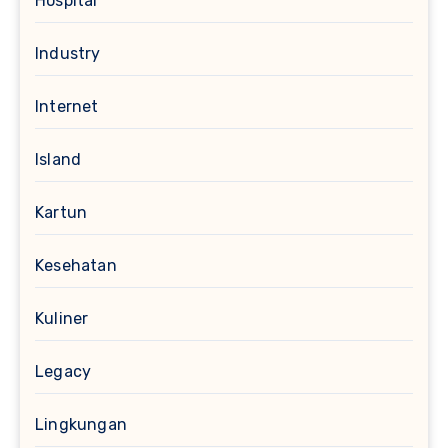
Hospital
Industry
Internet
Island
Kartun
Kesehatan
Kuliner
Legacy
Lingkungan