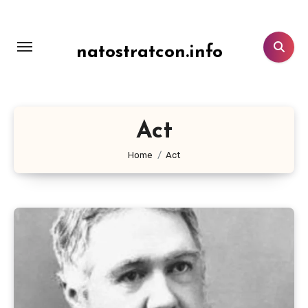
Lewati
ke
konten
natostratcon.info
Act
Home
Act