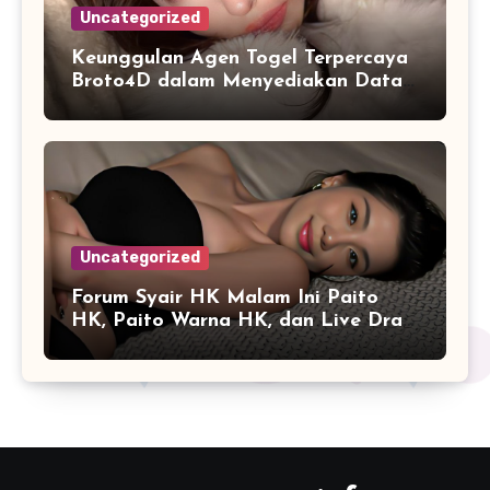
Uncategorized
Keunggulan Agen Togel Terpercaya
Broto4D dalam Menyediakan Data
Harian Lengkap
Uncategorized
Forum Syair HK Malam Ini Paito
HK, Paito Warna HK, dan Live Draw
HK