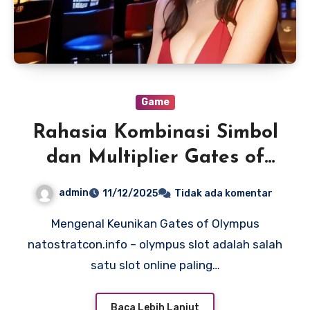
Game
Rahasia Kombinasi Simbol
dan Multiplier Gates of
Olympus
admin
11/12/2025
Tidak ada komentar
Mengenal Keunikan Gates of Olympus
natostratcon.info – olympus slot adalah salah
satu slot online paling…
Baca Lebih Lanjut