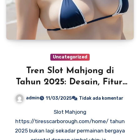
Uncategorized
Tren Slot Mahjong di
Tahun 2025: Desain, Fitur,
dan Inovasi yang Bikin
admin
11/03/2025
Tidak ada komentar
Nagih
Slot Mahjong
https://tiresscarborough.com/home/ tahun
2025 bukan lagi sekadar permainan bergaya
oriental dengan simbol ubin; ia…