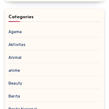
Categories
Agama
Aktivitas
Animal
anime
Beauty
Berita