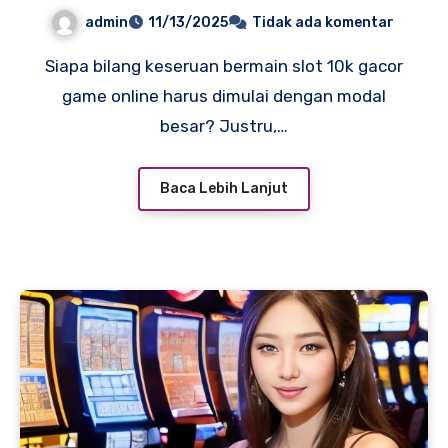
di Dunia Situs Gacor
admin
11/13/2025
Tidak ada komentar
Siapa bilang keseruan bermain slot 10k gacor
game online harus dimulai dengan modal
besar? Justru,…
Baca Lebih Lanjut