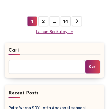
Paginasi
1
2
…
14
pos
Laman Berikutnya »
Cari
Cari
Recent Posts
Paito Warna SDY Lotto Angkanet sebagai