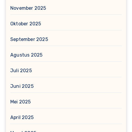
November 2025
Oktober 2025
September 2025
Agustus 2025
Juli 2025
Juni 2025
Mei 2025
April 2025