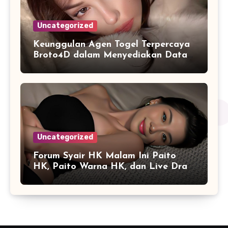
Uncategorized
Keunggulan Agen Togel Terpercaya
Broto4D dalam Menyediakan Data
Harian Lengkap
Uncategorized
Forum Syair HK Malam Ini Paito
HK, Paito Warna HK, dan Live Draw
HK