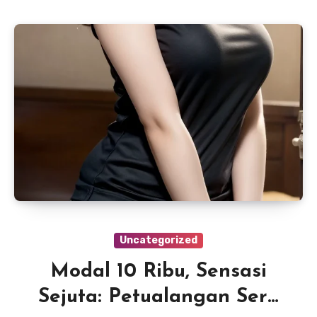
Uncategorized
Modal 10 Ribu, Sensasi
Sejuta: Petualangan Seru