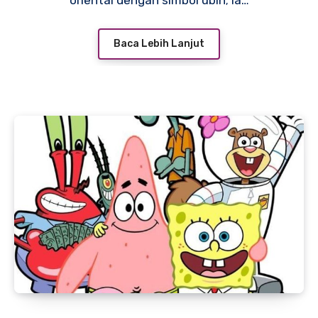
Baca Lebih Lanjut