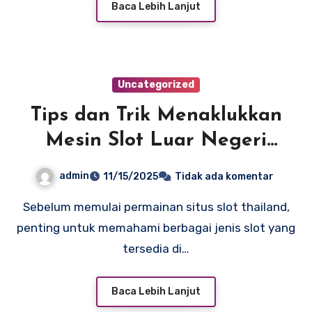
Baca Lebih Lanjut
Uncategorized
Tips dan Trik Menaklukkan
Mesin Slot Luar Negeri
Online
admin
11/15/2025
Tidak ada komentar
Sebelum memulai permainan situs slot thailand,
penting untuk memahami berbagai jenis slot yang
tersedia di…
Baca Lebih Lanjut