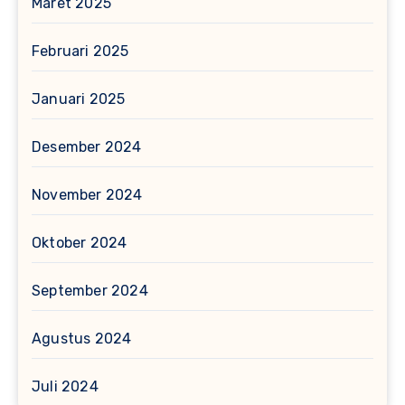
Maret 2025
Februari 2025
Januari 2025
Desember 2024
November 2024
Oktober 2024
September 2024
Agustus 2024
Juli 2024